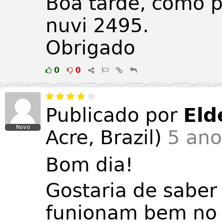
Boa tarde, como p
nuvi 2495.
Obrigado
0
0
Publicado por
Eld
Novo
Acre
,
Brazil
)
5 ano
Bom dia!
Gostaria de saber
funionam bem no