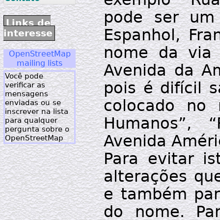
pode ser um
Links de
Espanhol, Fra
interesse
nome da via 
OpenStreetMap
mailing lists
Avenida da Am
Você pode
pois é difíci
verificar as
mensagens
colocado no 
enviadas ou se
inscrever na lista
Humanos”, “
para qualquer
pergunta sobre o
Avenida Améric
OpenStreetMap
Para evitar i
alterações que
e também part
do nome. Par