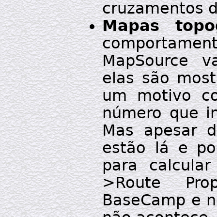
cruzamentos d
Mapas topo
comportament
MapSource va
elas são most
um motivo co
número que in
Mas apesar d
estão lá e p
para calcular
>Route Prope
BaseCamp e n