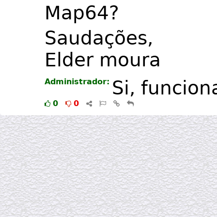
Map64?
Saudações,
Elder moura
Administrador:
Si, funcio
0
0