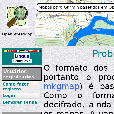
Mapas para Garmin baseados em O
OpenStreetMap
Prob
Língua
O formato dos 
Usuários
portanto o pro
registrados
mkgmap
) é bas
Como fazer
registro
Como o forma
Login
Lembrar senha
decifrado, aind
os mapas. A van