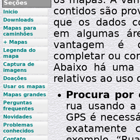
Seções
contidos são pro
Inicio
que os dados c
Downloads
Mapas para
em algumas áre
caminhões
vantagem é q
+ Mapas
Legenda do
completar ou corr
mapa
Captura de
Abaixo há uma 
imagens
relativos ao uso
Doações
Usar os mapas
Procura por 
Mapas grandes
Perguntas
rua usando a
frequentes
GPS é necessá
Novidades
Problemas
exatamente 
conhecidos
exemplo “Rua
Contato