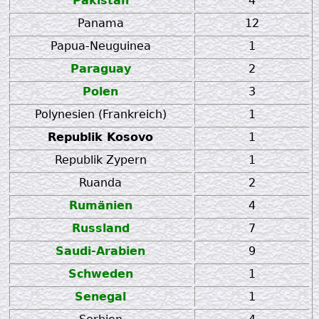
Pakistan
4
Panama
12
Papua-Neuguinea
1
Paraguay
2
Polen
3
Polynesien (Frankreich)
1
Republik Kosovo
1
Republik Zypern
1
Ruanda
2
Rumänien
4
Russland
7
Saudi-Arabien
9
Schweden
1
Senegal
1