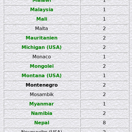
Malawi
1
Malaysia
1
Mali
1
Malta
2
Mauritanien
2
Michigan (USA)
2
Monaco
1
Mongolei
2
Montana (USA)
1
Montenegro
2
Mosambik
2
Myanmar
1
Namibia
2
Nepal
8