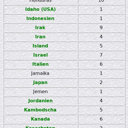
Honduras
10
Idaho (USA)
1
Indonesien
1
Irak
9
Iran
4
Island
5
Israel
7
Italien
6
Jamaika
1
Japan
2
Jemen
1
Jordanien
4
Kambodscha
5
Kanada
6