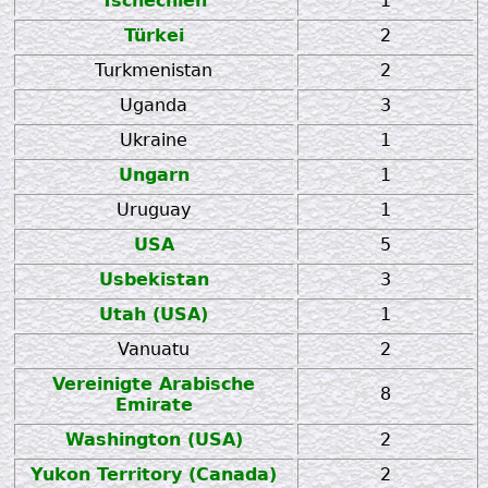
Tschechien
1
Türkei
2
Turkmenistan
2
Uganda
3
Ukraine
1
Ungarn
1
Uruguay
1
USA
5
Usbekistan
3
Utah (USA)
1
Vanuatu
2
Vereinigte Arabische
8
Emirate
Washington (USA)
2
Yukon Territory (Canada)
2