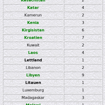
Kasachstan
2
Katar
4
Kamerun
2
Kenia
3
Kirgisistan
6
Kroatien
7
Kuwait
2
Laos
4
Lettland
1
Libanon
2
Libyen
9
Litauen
1
Luxemburg
1
Madagaskar
3