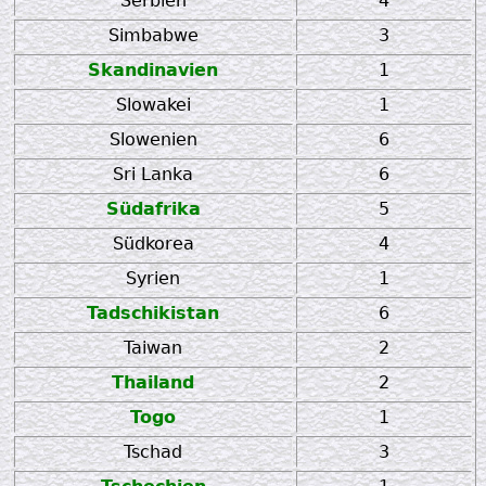
Serbien
4
Simbabwe
3
Skandinavien
1
Slowakei
1
Slowenien
6
Sri Lanka
6
Südafrika
5
Südkorea
4
Syrien
1
Tadschikistan
6
Taiwan
2
Thailand
2
Togo
1
Tschad
3