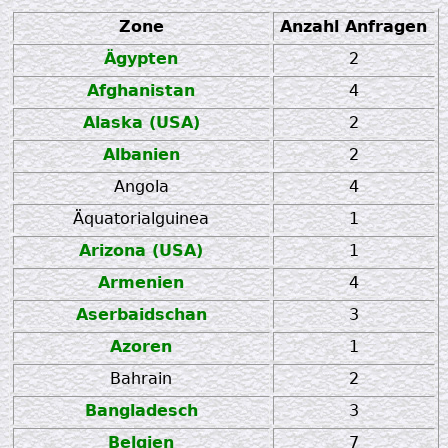
Zone
Anzahl Anfragen
Ägypten
2
Afghanistan
4
Alaska (USA)
2
Albanien
2
Angola
4
Äquatorialguinea
1
Arizona (USA)
1
Armenien
4
Aserbaidschan
3
Azoren
1
Bahrain
2
Bangladesch
3
Belgien
7