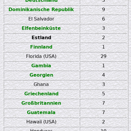
Deutschland
3
Dominikanische Republik
9
El Salvador
6
Elfenbeinküste
3
Estland
2
Finnland
1
Florida (USA)
29
Gambia
1
Georgien
4
Ghana
3
Griechenland
5
Großbritannien
7
Guatemala
7
Hawaii (USA)
2