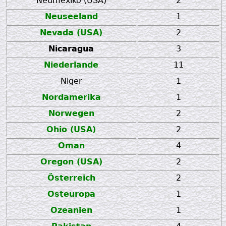
Neumexiko (USA)
2
Neuseeland
1
Nevada (USA)
2
Nicaragua
3
Niederlande
11
Niger
1
Nordamerika
1
Norwegen
2
Ohio (USA)
2
Oman
4
Oregon (USA)
2
Österreich
2
Osteuropa
1
Ozeanien
1