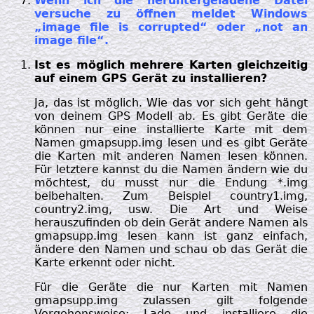
Wenn ich die heruntergeladene Datei
versuche zu öffnen meldet Windows
„image file is corrupted“ oder „not an
image file“.
Ist es möglich mehrere Karten gleichzeitig
auf einem GPS Gerät zu installieren?
Ja, das ist möglich. Wie das vor sich geht hängt
von deinem GPS Modell ab. Es gibt Geräte die
können nur eine installierte Karte mit dem
Namen gmapsupp.img lesen und es gibt Geräte
die Karten mit anderen Namen lesen können.
Für letztere kannst du die Namen ändern wie du
möchtest, du musst nur die Endung *.img
beibehalten. Zum Beispiel country1.img,
country2.img, usw. Die Art und Weise
herauszufinden ob dein Gerät andere Namen als
gmapsupp.img lesen kann ist ganz einfach,
ändere den Namen und schau ob das Gerät die
Karte erkennt oder nicht.
Für die Geräte die nur Karten mit Namen
gmapsupp.img zulassen gilt folgende
Vorgehensweise: Lade und installiere die