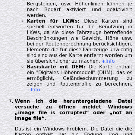
Bergsteigen, usw. Höhenlinien können je
nach Bedarf aktiviert und deaktiviert
werden.
Karten für LKWs:
Diese Karten sind
speziell entworfen für die Benutzung in
LKWs, da sie diese Fahrzeuge betreffende
Beschränkungen wie Gewicht, Höhe usw.
bei der Routenberechnung berücksichtigen.
Elemente die für diese Fahrzeuge unwichtig
sind sind aus der Karte entfernt worden um
sie übersichtlicher zu machen.
+Info
Basiskarte mit DEM:
Die Karte enthält
ein "Digitales Höhenmodell" (DHM), das es
ermöglicht, Geländeschummerung zu
zeigen und Routenprofile zu berechnen.
+Info
Wenn ich die heruntergeladene Datei
versuche zu öffnen meldet Windows
„image file is corrupted“ oder „not an
image file“.
Das ist ein Windows Problem. Die Datei die die
Karten enthält hat die Endung .img und