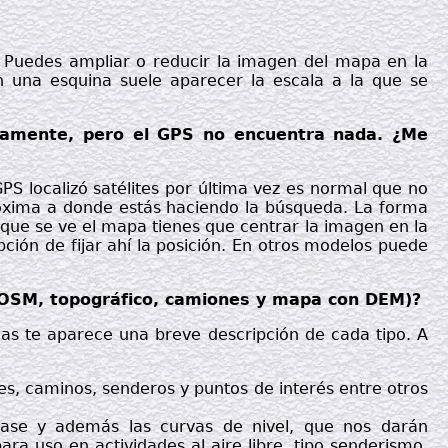
. Puedes ampliar o reducir la imagen del mapa en la
n una esquina suele aparecer la escala a la que se
mamente, pero el GPS no encuentra nada. ¿Me
PS localizó satélites por última vez es normal que no
óxima a donde estás haciendo la búsqueda. La forma
 que se ve el mapa tienes que centrar la imagen en la
pción de fijar ahí la posición. En otros modelos puede
e OSM, topográfico, camiones y mapa con DEM)?
gas te aparece una breve descripción de cada tipo. A
es, caminos, senderos y puntos de interés entre otros
ase y además las curvas de nivel, que nos darán
ara uso en actividades al aire libre, tipo senderismo,