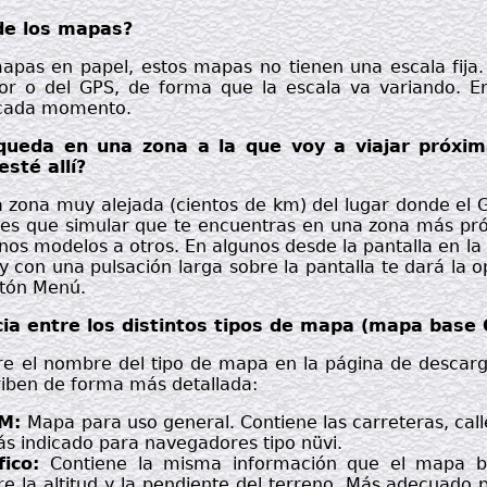
 de los mapas?
mapas en papel, estos mapas no tienen una escala fija
dor o del GPS, de forma que la escala va variando. E
 cada momento.
ueda en una zona a la que voy a viajar próxi
sté allí?
 zona muy alejada (cientos de km) del lugar donde el G
nes que simular que te encuentras en una zona más pr
nos modelos a otros. En algunos desde la pantalla en la
y con una pulsación larga sobre la pantalla te dará la o
otón Menú.
ncia entre los distintos tipos de mapa (mapa bas
obre el nombre del tipo de mapa en la página de descar
riben de forma más detallada:
SM:
Mapa para uso general. Contiene las carreteras, call
s indicado para navegadores tipo nüvi.
fico:
Contiene la misma información que el mapa b
e la altitud y la pendiente del terreno. Más adecuado p