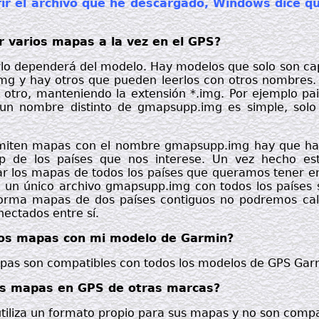
ir el archivo que he descargado, Windows dice q
r varios mapas a la vez en el GPS?
rlo dependerá del modelo. Hay modelos que solo son capa
g y hay otros que pueden leerlos con otros nombres. 
r otro, manteniendo la extensión *.img. Por ejemplo pai
n nombre distinto de gmapsupp.img es simple, solo 
miten mapas con el nombre gmapsupp.img hay que hacer
 de los países que nos interese. Un vez hecho es
ar los mapas de todos los países que queramos tener en 
á un único archivo gmapsupp.img con todos los países
forma mapas de dos países contiguos no podremos calc
ectados entre sí.
los mapas con mi modelo de Garmin?
apas son compatibles con todos los modelos de GPS Gar
os mapas en GPS de otras marcas?
tiliza un formato propio para sus mapas y no son compat