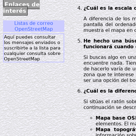
Enlaces de
¿Cuál es la escala
interés
A diferencia de los 
Listas de correo
pantalla del ordena
OpenStreetMap
muestra el mapa en
Aquí puedes consultar
He hecho una búsq
los mensajes enviados o
funcionará cuando e
suscribirte a la lista para
cualquier consulta sobre
Si buscas algo en una
OpenStreetMap
encuentre nada. Tie
de hacerlo varía de u
zona que te interese 
ser una opción del b
¿Cuál es la difere
Si sitúas el ratón s
continuación se desc
Mapa base O
elementos. El má
Mapa topográ
información sobr