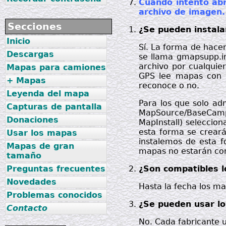
Cuando intento abr
archivo de imagen.
Secciones
¿Se pueden instala
Inicio
Sí. La forma de hace
Descargas
se llama gmapsupp.im
archivo por cualquie
Mapas para camiones
GPS lee mapas con u
+ Mapas
reconoce o no.
Leyenda del mapa
Para los que solo ad
Capturas de pantalla
MapSource/BaseCamp
Donaciones
MapInstall) seleccion
esta forma se crear
Usar los mapas
instalemos de esta 
Mapas de gran
mapas no estarán con
tamaño
¿Son compatibles 
Preguntas frecuentes
Novedades
Hasta la fecha los m
Problemas conocidos
¿Se pueden usar l
Contacto
No. Cada fabricante u